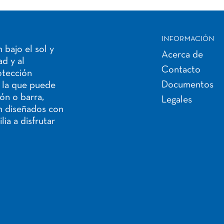
INFORMACIÓN
 bajo el sol y
Acerca de
d y al
Contacto
rotección
Documentos
n la que puede
ión o barra,
Legales
án diseñados con
lia a disfrutar