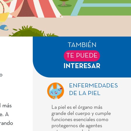
TAMBIÉN
TE PUEDE
INTERESAR
to
ENFERMEDADES
DE LA PIEL
l más
La piel es el órgano más
grande del cuerpo y cumple
e. A
funciones esenciales como
urando
protegernos de agentes