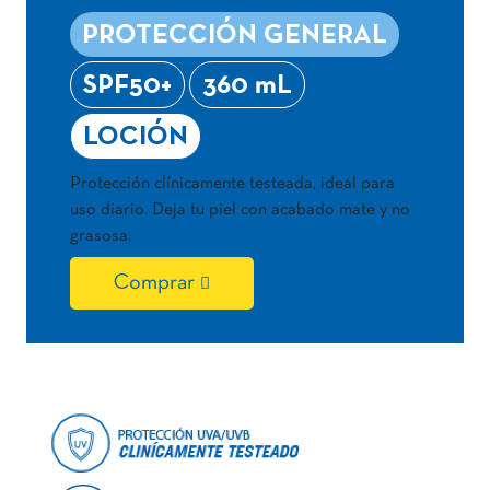
PROTECCIÓN GENERAL
SPF50+
360 mL
LOCIÓN
Protección clínicamente testeada, ideal para
uso diario. Deja tu piel con acabado mate y no
grasosa.
Comprar