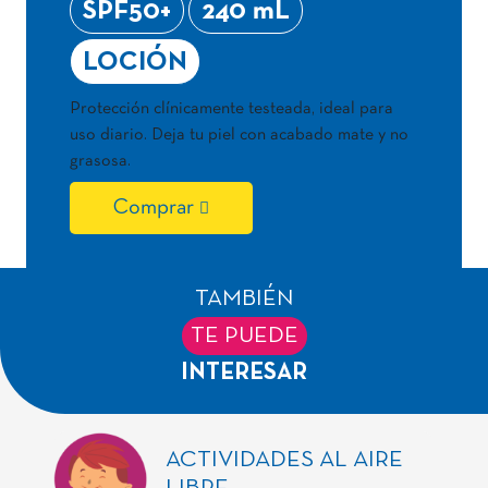
SPF50+
240 mL
LOCIÓN
Protección clínicamente testeada, ideal para
uso diario. Deja tu piel con acabado mate y no
grasosa.
Comprar
TAMBIÉN
TE PUEDE
INTERESAR
ACTIVIDADES AL AIRE