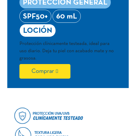
PROTECCIÓN GENERAL
SPF50+
60 mL
LOCIÓN
Protección clínicamente testeada, ideal para
uso diario. Deja tu piel con acabado mate y no
grasosa.
Comprar