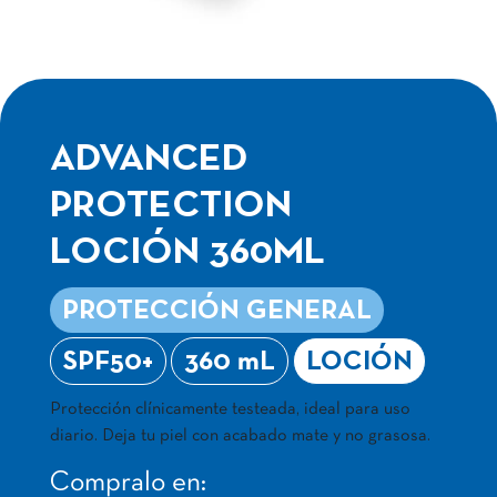
ADVANCED
PROTECTION
LOCIÓN 360ML
PROTECCIÓN GENERAL
SPF50+
360 mL
LOCIÓN
Protección clínicamente testeada, ideal para uso
diario. Deja tu piel con acabado mate y no grasosa.
Compralo en: