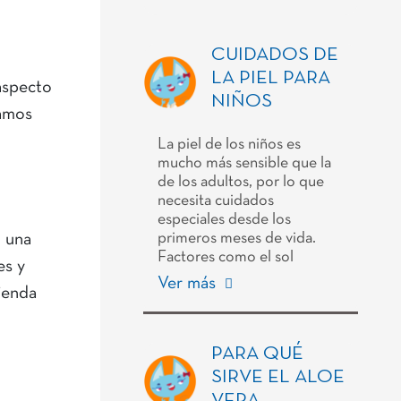
CUIDADOS DE
LA PIEL PARA
aspecto
NIÑOS
tamos
La piel de los niños es
mucho más sensible que la
de los adultos, por lo que
necesita cuidados
especiales desde los
primeros meses de vida.
n una
Factores como el sol
es y
Ver más
ienda
PARA QUÉ
SIRVE EL ALOE
VERA