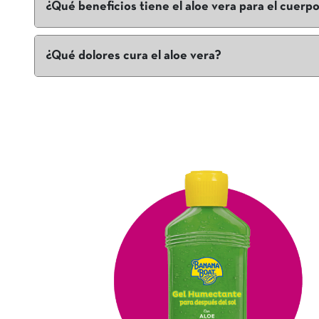
¿Qué beneficios tiene el aloe vera para el cuerp
Sus propiedades ayudan a eliminar la suciedad y la grasa
piel y favorece la eliminación de algunas imperfecciones 
¿Qué dolores cura el aloe vera?
El aloe vera puede reducir los dolores musculares, 
antinflamatorio.