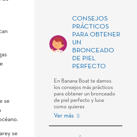
CONSEJOS
PRÁCTICOS
scan
PARA OBTENER
UN
BRONCEADO
gas
DE PIEL
de
PERFECTO
En Banana Boat te damos
los consejos más prácticos
para obtener un bronceado
de piel perfecto y luce
e se
como quieres
n
Ver más
 océano.
arey se