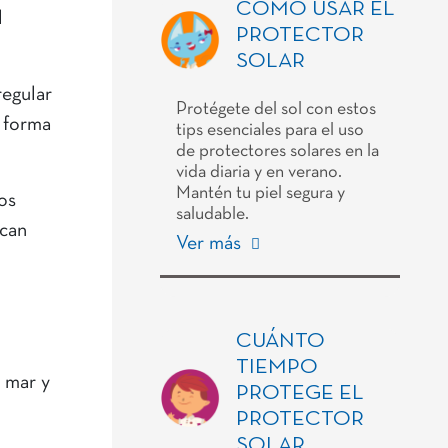
CÓMO USAR EL
l
PROTECTOR
SOLAR
regular
Protégete del sol con estos
a forma
tips esenciales para el uso
de protectores solares en la
vida diaria y en verano.
Mantén tu piel segura y
os
saludable.
scan
Ver más
CUÁNTO
TIEMPO
 mar y
PROTEGE EL
PROTECTOR
SOLAR