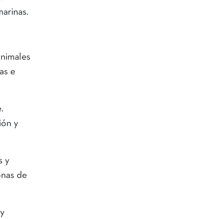
arinas.
animales
as e
.
ión y
s y
onas de
 y