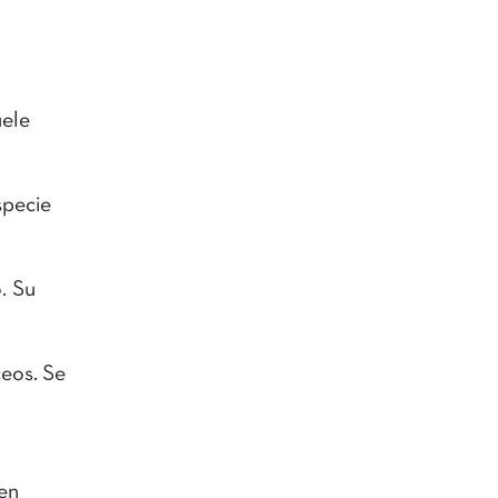
uele
specie
. Su
ceos. Se
 en